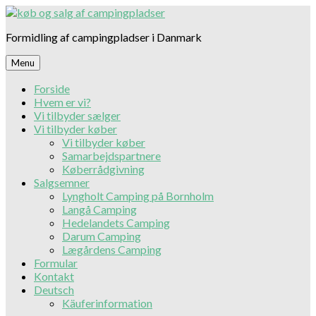
Skip
to
Formidling af campingpladser i Danmark
content
Menu
Forside
Hvem er vi?
Vi tilbyder sælger
Vi tilbyder køber
Vi tilbyder køber
Samarbejdspartnere
Køberrådgivning
Salgsemner
Lyngholt Camping på Bornholm
Langå Camping
Hedelandets Camping
Darum Camping
Lægårdens Camping
Formular
Kontakt
Deutsch
Käuferinformation