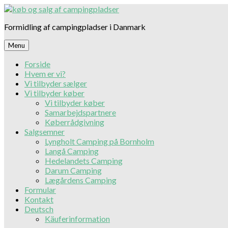
Skip
to
Formidling af campingpladser i Danmark
content
Menu
Forside
Hvem er vi?
Vi tilbyder sælger
Vi tilbyder køber
Vi tilbyder køber
Samarbejdspartnere
Køberrådgivning
Salgsemner
Lyngholt Camping på Bornholm
Langå Camping
Hedelandets Camping
Darum Camping
Lægårdens Camping
Formular
Kontakt
Deutsch
Käuferinformation