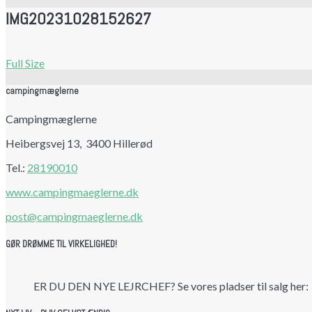
IMG20231028152627
Full Size
campingmæglerne
Campingmæglerne
Heibergsvej 13, 3400 Hillerød
Tel.:
28190010
www.campingmaeglerne.dk
post@campingmaeglerne.dk
GØR DRØMME TIL VIRKELIGHED!
ER DU DEN NYE LEJRCHEF? Se vores pladser til salg her: