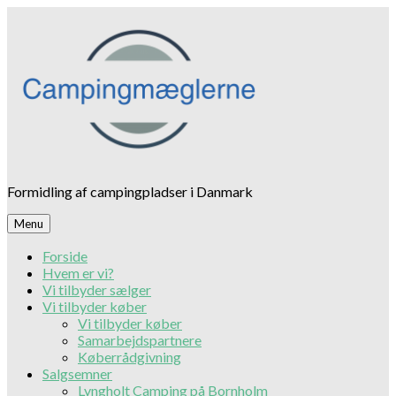
Skip
to
content
Formidling af campingpladser i Danmark
Menu
Forside
Hvem er vi?
Vi tilbyder sælger
Vi tilbyder køber
Vi tilbyder køber
Samarbejdspartnere
Køberrådgivning
Salgsemner
Lyngholt Camping på Bornholm