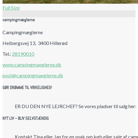
Full Size
campingmæglerne
Campingmæglerne
Heibergsvej 13, 3400 Hillerød
Tel.:
28190010
www.campingmaeglerne.dk
post@campingmaeglerne.dk
GØR DRØMME TIL VIRKELIGHED!
ER DU DEN NYE LEJRCHEF? Se vores pladser til salg her:
NYT LIV – BLIV SELVSTÆNDIG
Kontakt Tina eller Jan for en snak om køb eller salg af cam