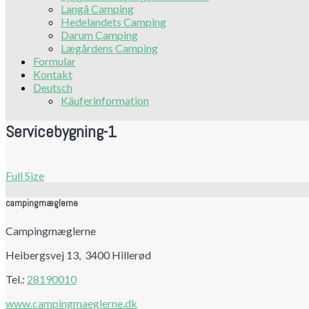
Langå Camping
Hedelandets Camping
Darum Camping
Lægårdens Camping
Formular
Kontakt
Deutsch
Käuferinformation
Servicebygning-1
Full Size
campingmæglerne
Campingmæglerne
Heibergsvej 13, 3400 Hillerød
Tel.:
28190010
www.campingmaeglerne.dk