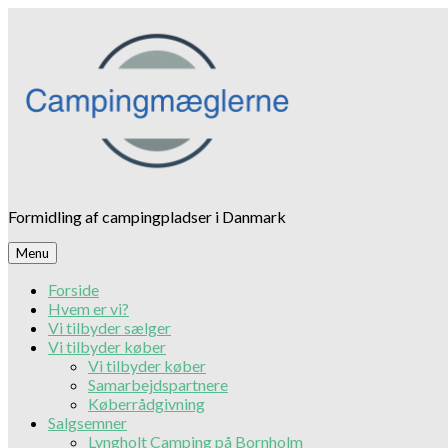
Skip
to
content
Formidling af campingpladser i Danmark
Menu
Forside
Hvem er vi?
Vi tilbyder sælger
Vi tilbyder køber
Vi tilbyder køber
Samarbejdspartnere
Køberrådgivning
Salgsemner
Lyngholt Camping på Bornholm