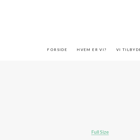
FORSIDE
HVEM ER VI?
VI TILBY
Full Size