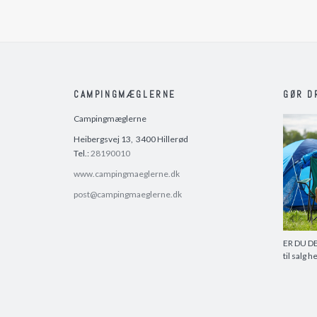
CAMPINGMÆGLERNE
GØR D
Campingmæglerne
Heibergsvej 13, 3400 Hillerød
Tel.:
28190010
www.campingmaeglerne.dk
post@campingmaeglerne.dk
ER DU DE
til salg h