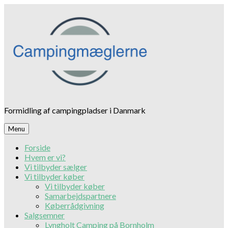
Skip
to
content
Formidling af campingpladser i Danmark
Menu
Forside
Hvem er vi?
Vi tilbyder sælger
Vi tilbyder køber
Vi tilbyder køber
Samarbejdspartnere
Køberrådgivning
Salgsemner
Lyngholt Camping på Bornholm