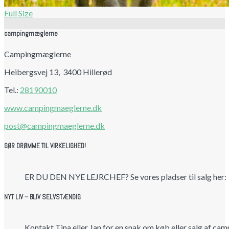
Full Size
campingmæglerne
Campingmæglerne
Heibergsvej 13, 3400 Hillerød
Tel.:
28190010
www.campingmaeglerne.dk
post@campingmaeglerne.dk
GØR DRØMME TIL VIRKELIGHED!
ER DU DEN NYE LEJRCHEF? Se vores pladser til salg her:
NYT LIV – BLIV SELVSTÆNDIG
Kontakt Tina eller Jan for en snak om køb eller salg af cam